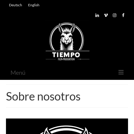
Deutsch
English
Menú
Inicio
Sobre nosotros
Sobre nosotros
Contacto