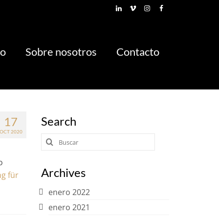
io
Sobre nosotros
Contacto
Search
17
OCT 2020
Buscar
por:
o
Archives
g für
enero 2022
enero 2021