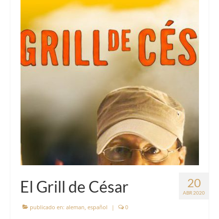
20
El Grill de César
ABR 2020
publicado en:
aleman
,
español
|
0