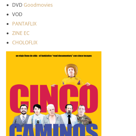
DVD
Goodmovies
VOD
PANTAFLIX
ZINE EC
CHOLOFLIX