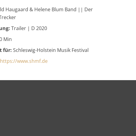
ld Haugaard & Helene Blum Band || Der
Trecker
ung:
Trailer | D 2020
0 Min
t für:
Schleswig-Holstein Musik Festival
https://www.shmf.de